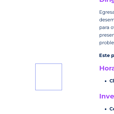
Egresa
desemp
para o
presen
proble
Este 
Hora
C
Inve
C