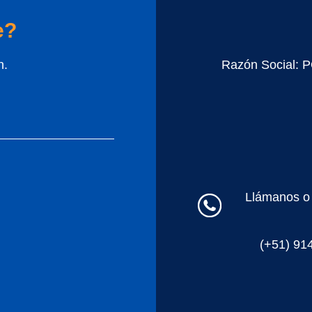
e?
n.
Razón Social:
Llámanos o 
(+51) 91