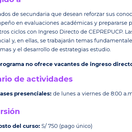
dos de secundaria que desean reforzar sus cono
eño en evaluaciones académicas y prepararse pa
tros ciclos con Ingreso Directo de CEPREPUCP. Las
cial y, en ellas, se trabajarán temas fundamentale
mas y el desarrollo de estrategias estudio.
programa no ofrece vacantes de ingreso direct
rio de actividades
lases presenciales:
de lunes a viernes de 8:00 a.m.
rsión
osto del curso:
S/ 750 (pago único)