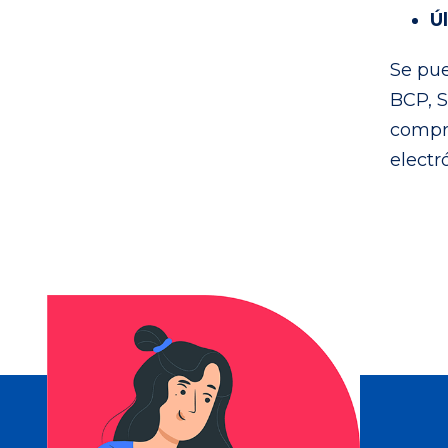
Ú
Se pue
BCP, S
compro
electr