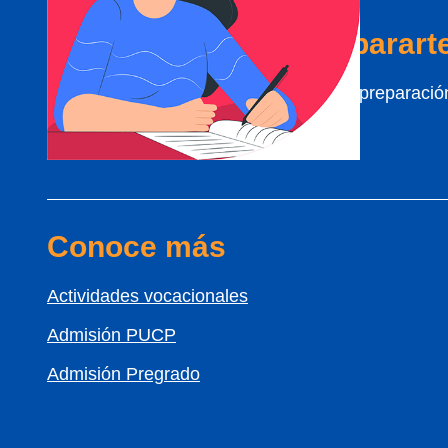
¿No sabes dónde preparart
Síguenos y conoce más sobre nuestra preparació
Conoce más
Actividades vocacionales
Admisión PUCP
Admisión Pregrado