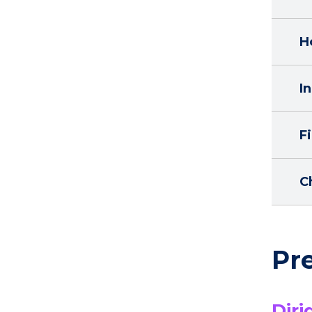
H
In
F
Ch
Pr
Diri